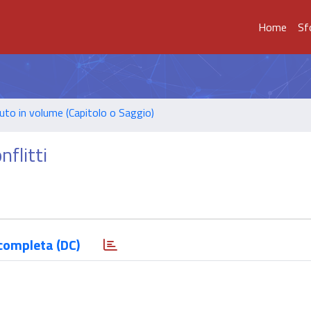
Home
Sf
uto in volume (Capitolo o Saggio)
nflitti
completa (DC)