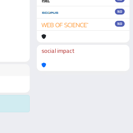
ND
ND
social impact