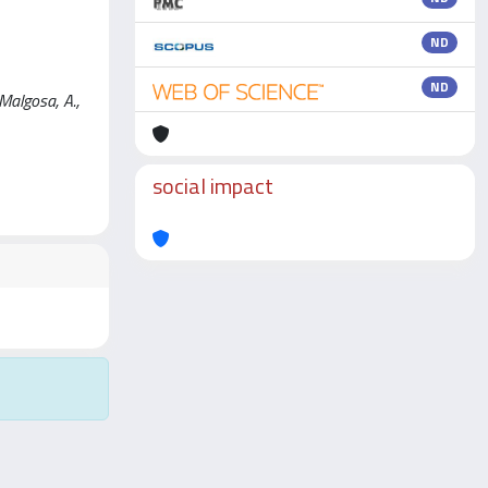
ND
ND
 Malgosa, A.,
social impact