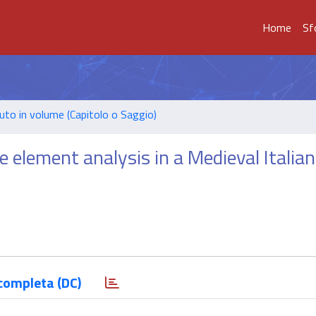
Home
Sf
uto in volume (Capitolo o Saggio)
ce element analysis in a Medieval Italian
completa (DC)