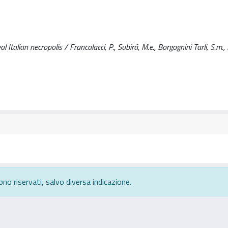
l Italian necropolis / Francalacci, P., Subirá, M.e., Borgognini Tarli, S.m.,
ono riservati, salvo diversa indicazione.