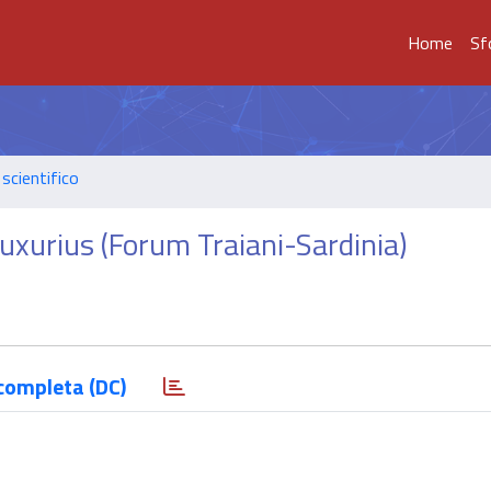
Home
Sf
scientifico
 Luxurius (Forum Traiani-Sardinia)
completa (DC)