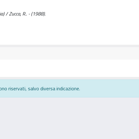
a) / Zucca, R.. - (1988).
ono riservati, salvo diversa indicazione.