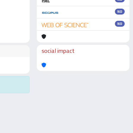
ND
ND
social impact