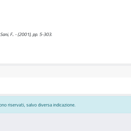
Sani, F.. - (2001), pp. 5-303.
ono riservati, salvo diversa indicazione.