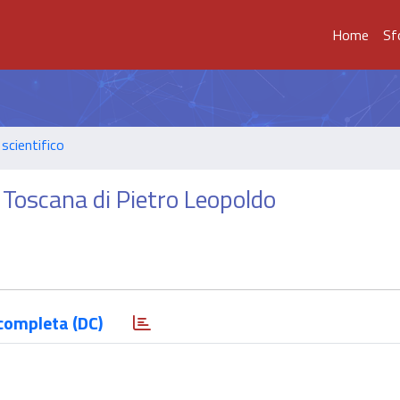
Home
Sf
scientifico
a Toscana di Pietro Leopoldo
completa (DC)