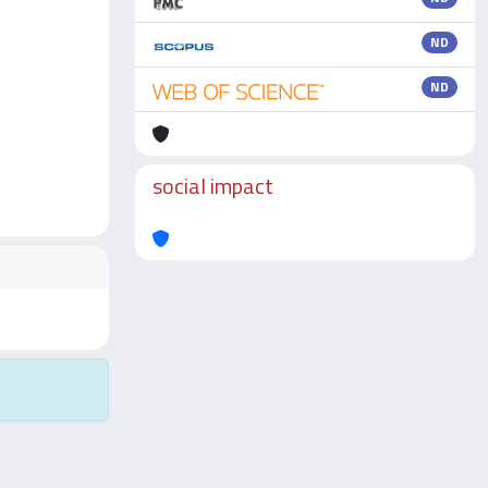
ND
ND
social impact