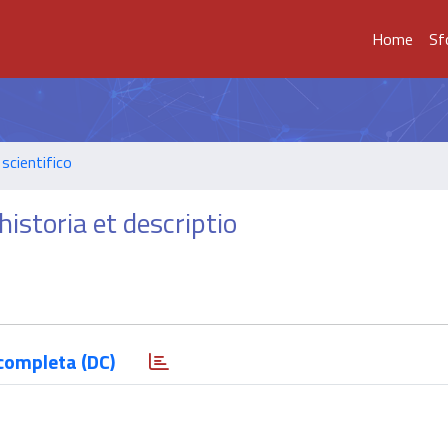
Home
Sf
scientifico
istoria et descriptio
completa (DC)