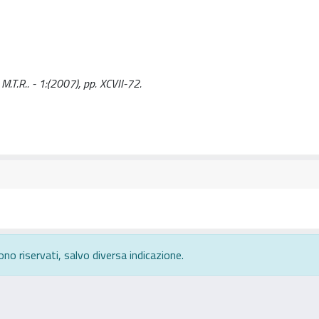
 M.T.R.. - 1:(2007), pp. XCVII-72.
ono riservati, salvo diversa indicazione.