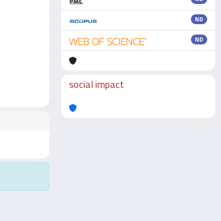
ND
ND
social impact