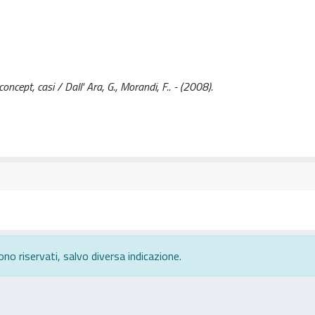
oncept, casi / Dall' Ara, G., Morandi, F.. - (2008).
ono riservati, salvo diversa indicazione.