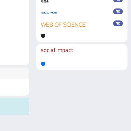
ND
ND
social impact