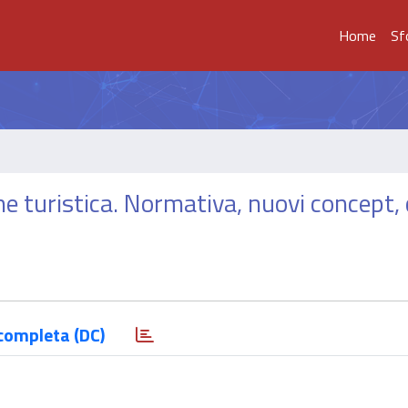
Home
Sf
one turistica. Normativa, nuovi concept, 
completa (DC)