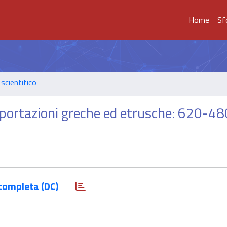
Home
Sf
scientifico
mportazioni greche ed etrusche: 620-480
completa (DC)