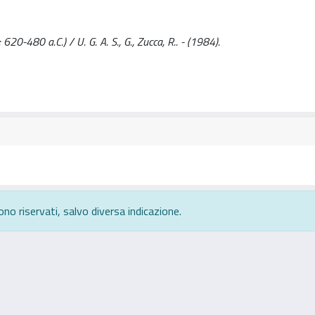
20-480 a.C.) / U. G. A. S., G., Zucca, R.. - (1984).
ono riservati, salvo diversa indicazione.