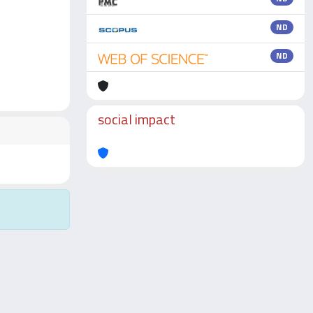
ND
ND
social impact