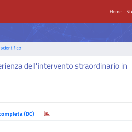
Home
Sf
scientifico
rienza dell'intervento straordinario in
completa (DC)