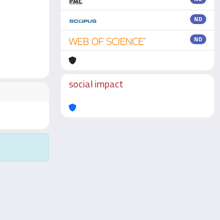
ND
ND
social impact