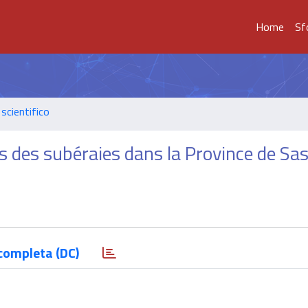
Home
Sf
scientifico
rs des subéraies dans la Province de Sas
completa (DC)