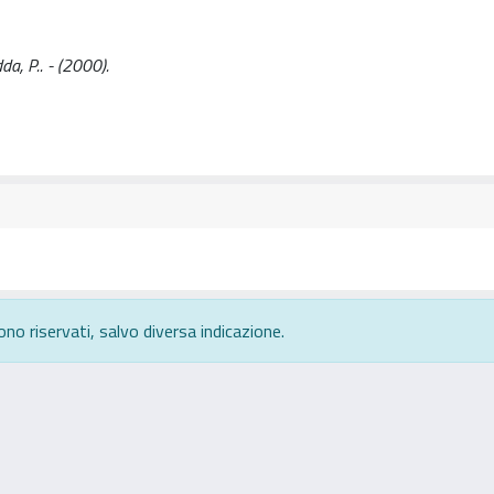
da, P.. - (2000).
ono riservati, salvo diversa indicazione.