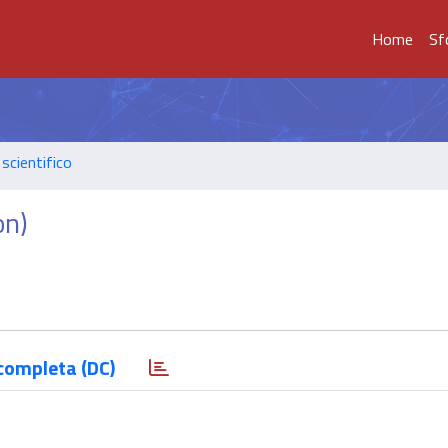
Home
Sf
scientifico
on)
completa (DC)