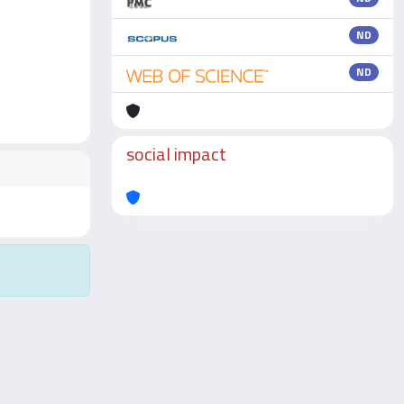
ND
ND
social impact