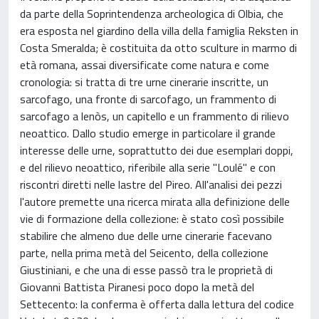
da parte della Soprintendenza archeologica di Olbia, che
era esposta nel giardino della villa della famiglia Reksten in
Costa Smeralda; è costituita da otto sculture in marmo di
età romana, assai diversificate come natura e come
cronologia: si tratta di tre urne cinerarie inscritte, un
sarcofago, una fronte di sarcofago, un frammento di
sarcofago a lenòs, un capitello e un frammento di rilievo
neoattico. Dallo studio emerge in particolare il grande
interesse delle urne, soprattutto dei due esemplari doppi,
e del rilievo neoattico, riferibile alla serie "Loulé" e con
riscontri diretti nelle lastre del Pireo. All'analisi dei pezzi
l'autore premette una ricerca mirata alla definizione delle
vie di formazione della collezione: è stato così possibile
stabilire che almeno due delle urne cinerarie facevano
parte, nella prima metà del Seicento, della collezione
Giustiniani, e che una di esse passò tra le proprietà di
Giovanni Battista Piranesi poco dopo la metà del
Settecento: la conferma è offerta dalla lettura del codice