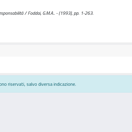
 responsabilità / Foddai, G.M.A.. - (1993), pp. 1-263.
ono riservati, salvo diversa indicazione.