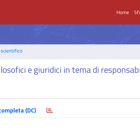
Home
Sf
scientifico
osofici e giuridici in tema di responsabi
completa (DC)