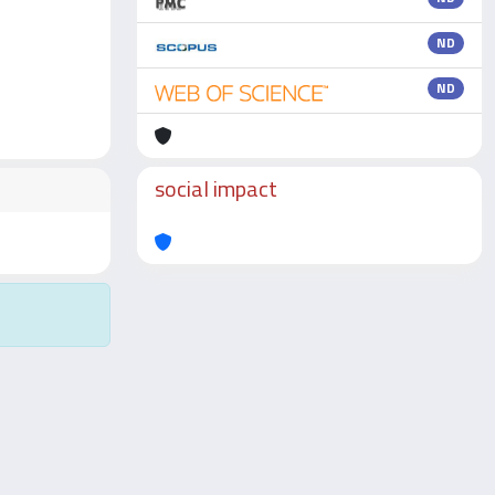
ND
ND
social impact