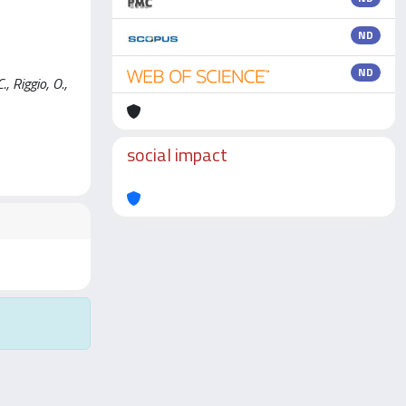
ND
ND
, Riggio, O.,
social impact