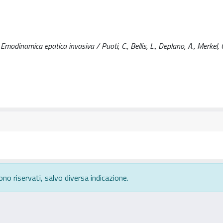
dinamica epatica invasiva / Puoti, C., Bellis, L., Deplano, A., Merkel, C.
ono riservati, salvo diversa indicazione.