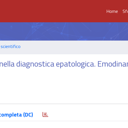
Home
Sf
scientifico
nella diagnostica epatologica. Emodin
completa (DC)