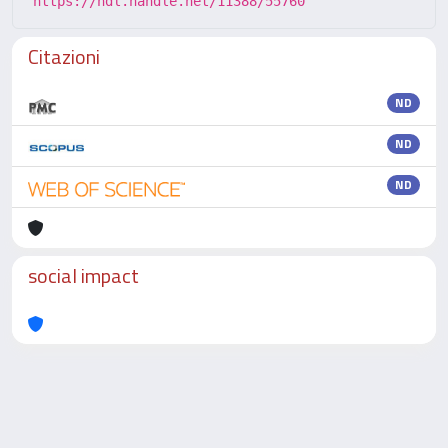
https://hdl.handle.net/11388/55760
Citazioni
ND
ND
ND
social impact
Powered by
IRIS
-
about IRIS
-