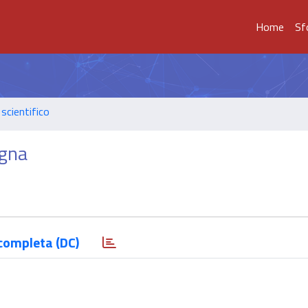
Home
Sf
scientifico
egna
completa (DC)