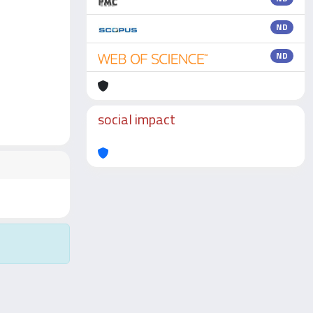
ND
ND
social impact