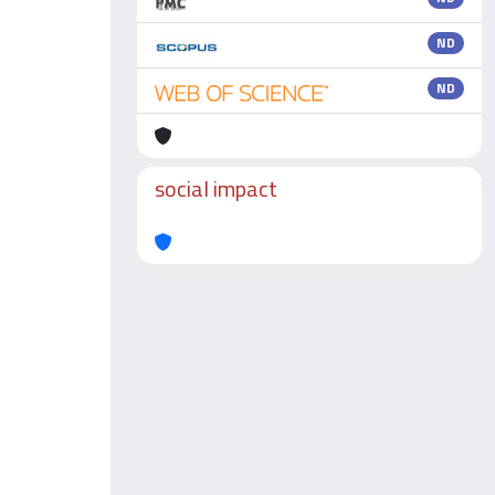
ND
ND
social impact