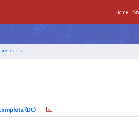
Home
Sf
scientifico
completa (DC)