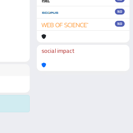
ND
ND
social impact