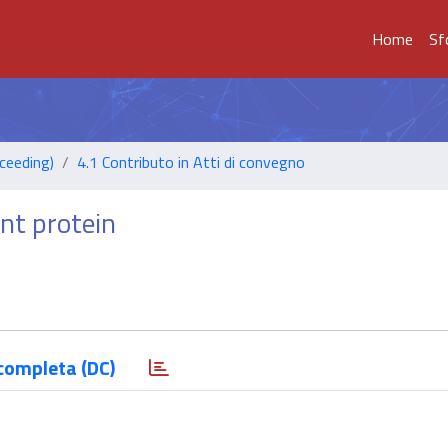
Home
Sf
ceeding)
4.1 Contributo in Atti di convegno
nt protein
completa (DC)