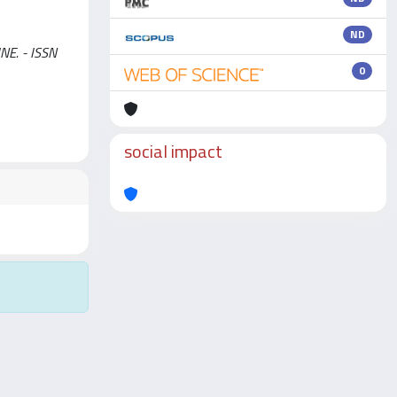
ND
INE. - ISSN
0
social impact