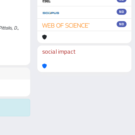
ND
ND
ttalis, D.,
social impact