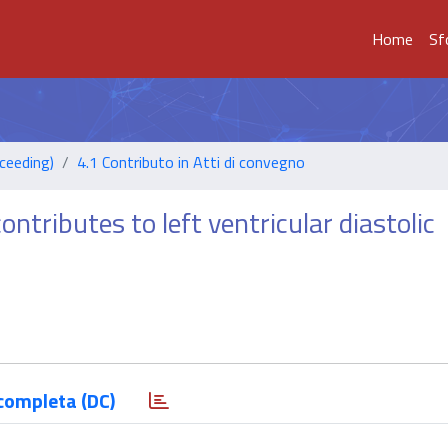
Home
Sf
ceeding)
4.1 Contributo in Atti di convegno
ntributes to left ventricular diastolic
completa (DC)