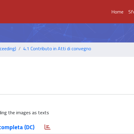
Home
Sf
ceeding)
4.1 Contributo in Atti di convegno
ding the images as texts
completa (DC)