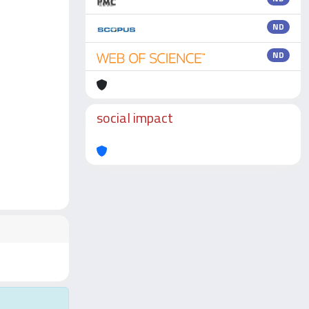
ND
ND
social impact