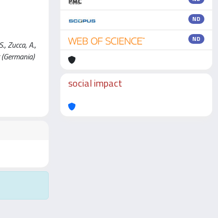
ND
ND
., Zucca, A.,
g (Germania)
social impact