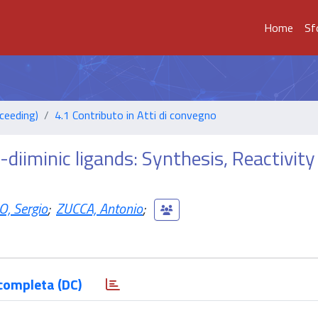
Home
Sf
ceeding)
4.1 Contributo in Atti di convegno
-diiminic ligands: Synthesis, Reactivity
, Sergio
;
ZUCCA, Antonio
;
completa (DC)