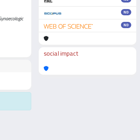
ND
Gynaecologic
ND
social impact