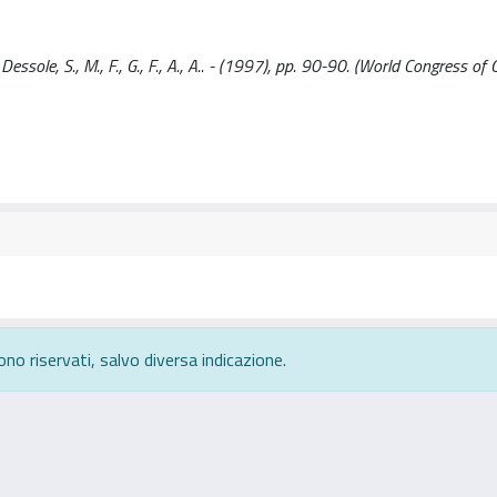
le, S., M., F., G., F., A., A.. - (1997), pp. 90-90. (World Congress of 
ono riservati, salvo diversa indicazione.