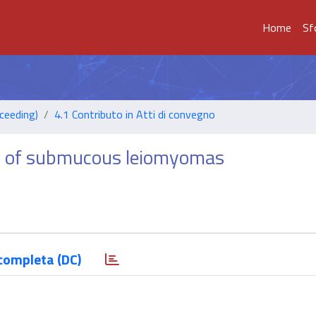
Home
Sf
ceeding)
4.1 Contributo in Atti di convegno
l of submucous leiomyomas
completa (DC)