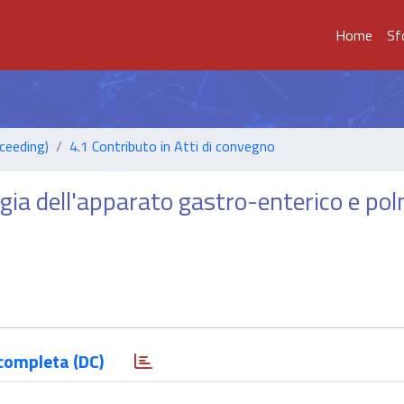
Home
Sf
ceeding)
4.1 Contributo in Atti di convegno
ogia dell'apparato gastro-enterico e po
completa (DC)