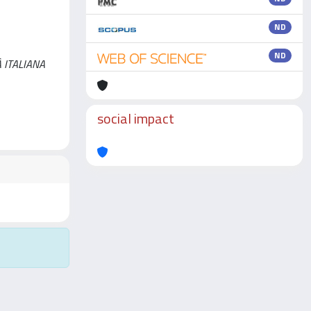
ND
ND
TÀ ITALIANA
social impact