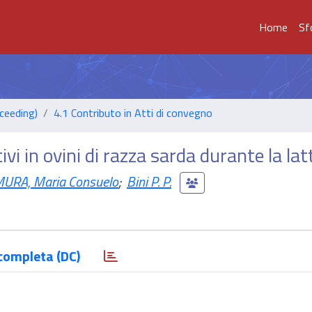
Home
Sf
ceeding)
4.1 Contributo in Atti di convegno
ivi in ovini di razza sarda durante la la
URA, Maria Consuelo
;
Bini P. P.
completa (DC)