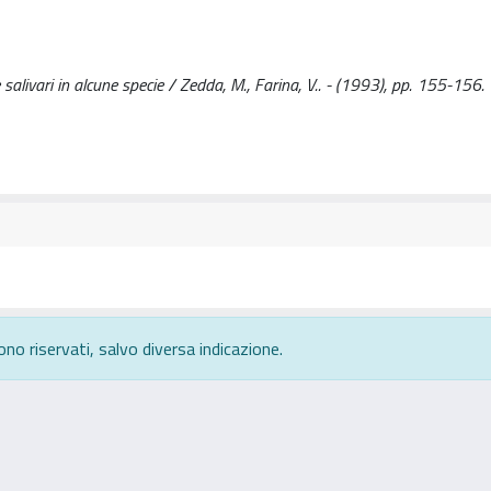
e salivari in alcune specie / Zedda, M., Farina, V.. - (1993), pp. 155-156.
ono riservati, salvo diversa indicazione.