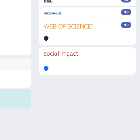
ND
ND
social impact