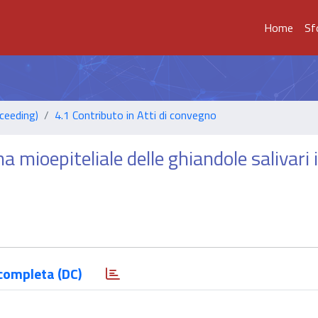
Home
Sf
ceeding)
4.1 Contributo in Atti di convegno
a mioepiteliale delle ghiandole salivari 
completa (DC)