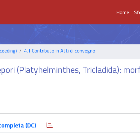
Home
Sf
ceeding)
4.1 Contributo in Atti di convegno
pori (Platyhelminthes, Tricladida): mor
completa (DC)