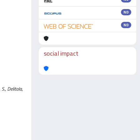
ND
ND
social impact
S., Delitala,