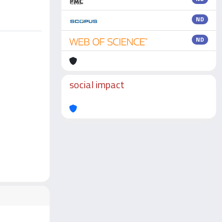
ND
ND
social impact