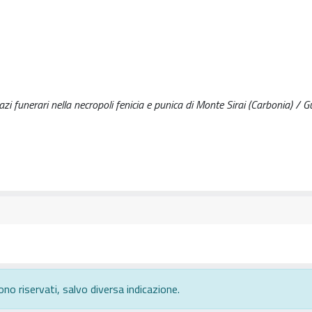
spazi funerari nella necropoli fenicia e punica di Monte Sirai (Carbonia) / Gu
ono riservati, salvo diversa indicazione.