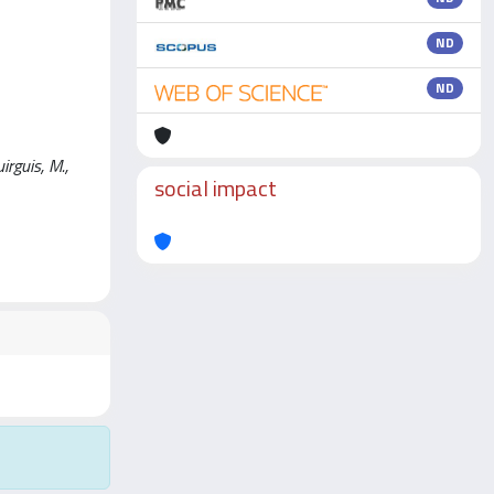
ND
ND
irguis, M.,
social impact