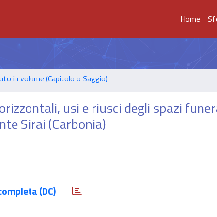
Home
Sf
uto in volume (Capitolo o Saggio)
orizzontali, usi e riusci degli spazi funer
nte Sirai (Carbonia)
completa (DC)