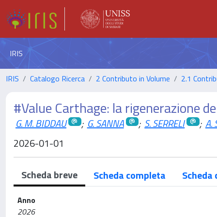
IRIS
IRIS
Catalogo Ricerca
2 Contributo in Volume
2.1 Contrib
#Value Carthage: la rigenerazione dei
G. M. BIDDAU
;
G. SANNA
;
S. SERRELI
;
A. 
2026-01-01
Scheda breve
Scheda completa
Scheda 
Anno
2026