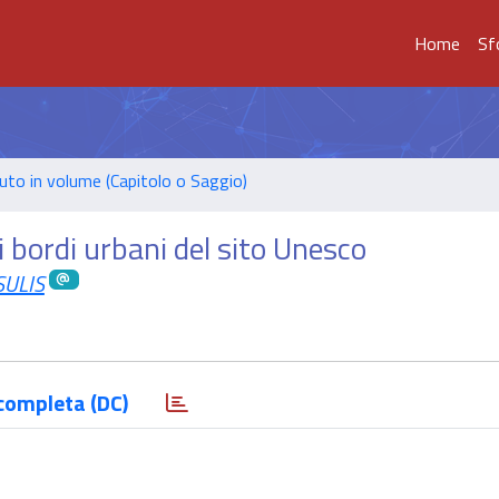
Home
Sf
uto in volume (Capitolo o Saggio)
 bordi urbani del sito Unesco
SULIS
completa (DC)