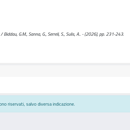
 Biddau, G.M., Sanna, G., Serreli, S., Sulis, A.. - (2026), pp. 231-243.
ono riservati, salvo diversa indicazione.