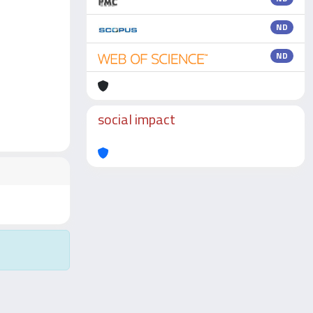
ND
ND
social impact