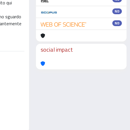
ito qui
ND
 uno sguardo
stantemente
ND
social impact