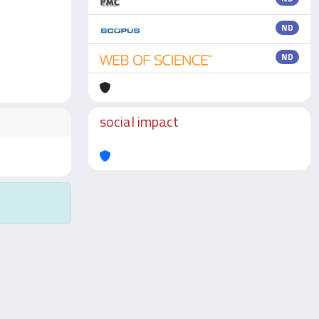
ND
ND
social impact