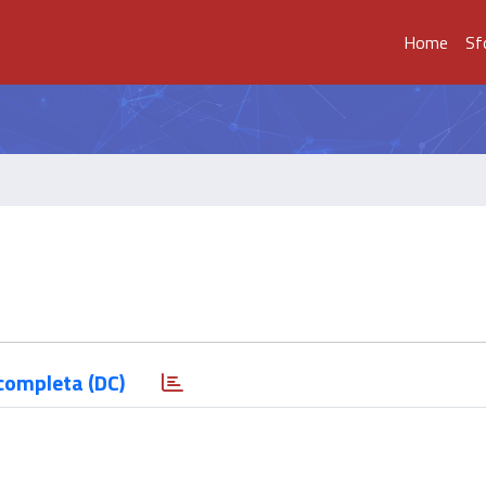
Home
Sf
completa (DC)