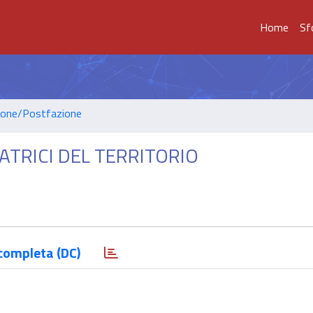
Home
Sf
ione/Postfazione
ATRICI DEL TERRITORIO
completa (DC)