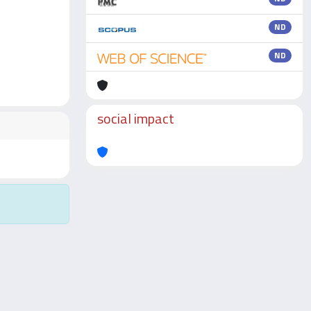
ND
ND
social impact