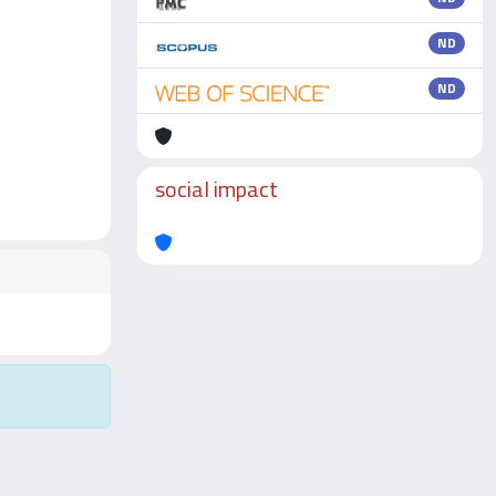
ND
ND
social impact