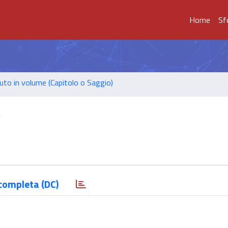
Home
Sf
uto in volume (Capitolo o Saggio)
e
completa (DC)