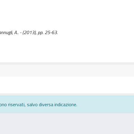
nnugli, A.. - (2013), pp. 25-63.
ono riservati, salvo diversa indicazione.