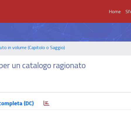
Home
Sf
uto in volume (Capitolo o Saggio)
 per un catalogo ragionato
completa (DC)