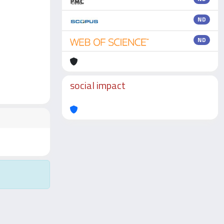
ND
ND
social impact