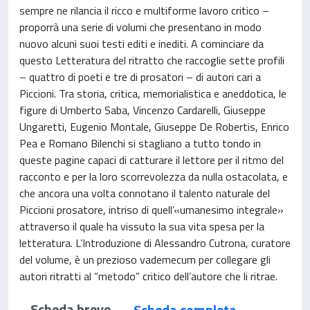
sempre ne rilancia il ricco e multiforme lavoro critico –
proporrà una serie di volumi che presentano in modo
nuovo alcuni suoi testi editi e inediti. A cominciare da
questo Letteratura del ritratto che raccoglie sette profili
– quattro di poeti e tre di prosatori – di autori cari a
Piccioni. Tra storia, critica, memorialistica e aneddotica, le
figure di Umberto Saba, Vincenzo Cardarelli, Giuseppe
Ungaretti, Eugenio Montale, Giuseppe De Robertis, Enrico
Pea e Romano Bilenchi si stagliano a tutto tondo in
queste pagine capaci di catturare il lettore per il ritmo del
racconto e per la loro scorrevolezza da nulla ostacolata, e
che ancora una volta connotano il talento naturale del
Piccioni prosatore, intriso di quell’«umanesimo integrale»
attraverso il quale ha vissuto la sua vita spesa per la
letteratura. L’Introduzione di Alessandro Cutrona, curatore
del volume, è un prezioso vademecum per collegare gli
autori ritratti al “metodo” critico dell’autore che li ritrae.
Scheda breve
Scheda completa