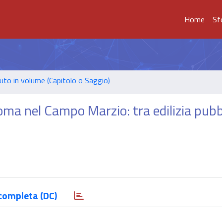
Home
Sf
uto in volume (Capitolo o Saggio)
 Roma nel Campo Marzio: tra edilizia pubb
completa (DC)