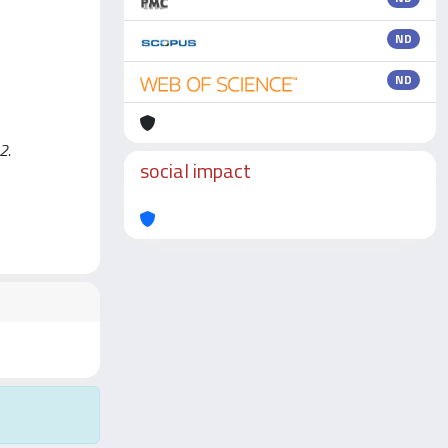
ND
ND
2.
social impact