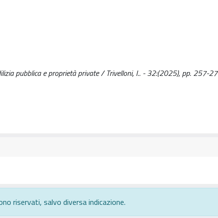
lizia pubblica e proprietà private / Trivelloni, I.. - 32:(2025), pp. 257-27
ono riservati, salvo diversa indicazione.