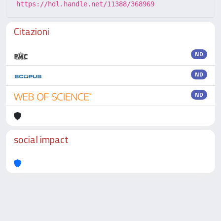
https://hdl.handle.net/11388/368969
Citazioni
ND
ND
ND
social impact
Powered by
IRIS
-
about IRIS
-