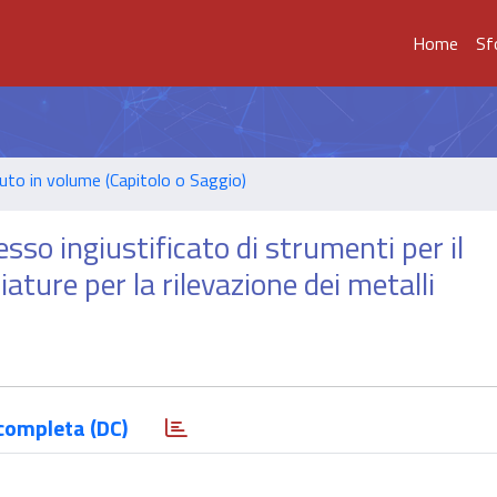
Home
Sf
uto in volume (Capitolo o Saggio)
so ingiustificato di strumenti per il
ature per la rilevazione dei metalli
completa (DC)