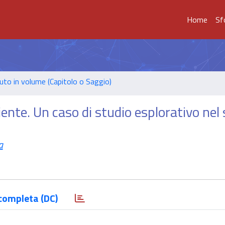
Home
Sf
uto in volume (Capitolo o Saggio)
liente. Un caso di studio esplorativo nel
a
completa (DC)