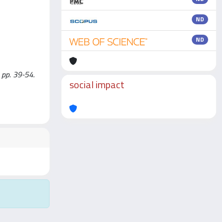
ND
ND
, pp. 39-54.
social impact