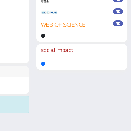
ND
ND
social impact