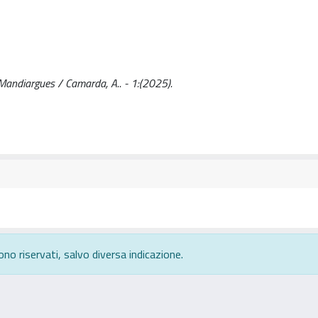
 Mandiargues / Camarda, A.. - 1:(2025).
ono riservati, salvo diversa indicazione.