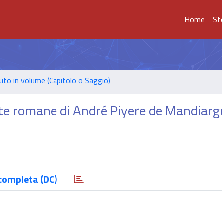
Home
Sf
uto in volume (Capitolo o Saggio)
erte romane di André Piyere de Mandiar
completa (DC)