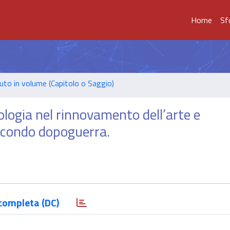
Home
Sf
uto in volume (Capitolo o Saggio)
ologia nel rinnovamento dell’arte e
secondo dopoguerra.
completa (DC)