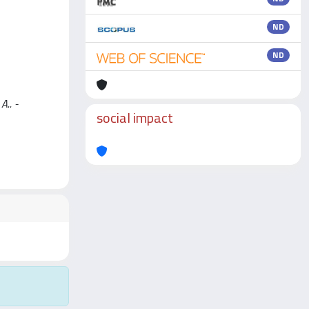
ND
ND
A.. -
social impact