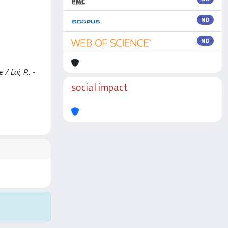
ND
ND
/ Lai, P.. -
social impact