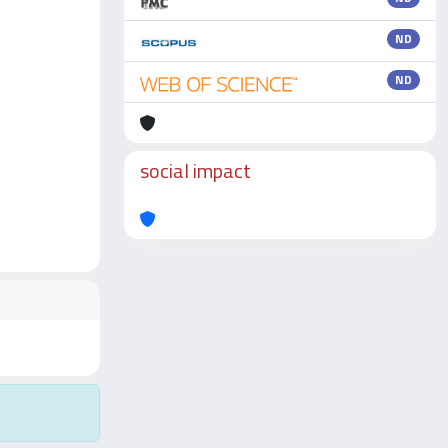
ND
ND
social impact