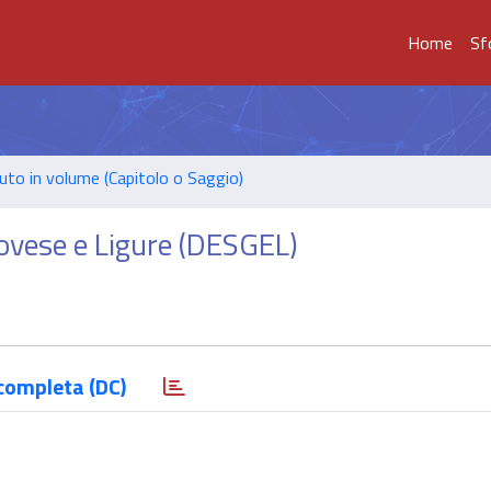
Home
Sf
uto in volume (Capitolo o Saggio)
novese e Ligure (DESGEL)
completa (DC)