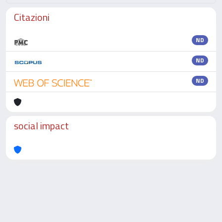
Citazioni
ND
ND
ND
social impact
Powered by
IRIS
-
about IRIS
-
Utilizzo dei cookie
-
Privacy
Copyright © 2026