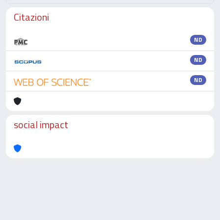
Citazioni
ND
ND
ND
social impact
Powered by
IRIS
-
about IRIS
-
Utilizzo dei cookie
-
Privacy
Copyright © 2026