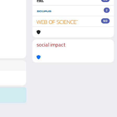
2
ND
social impact