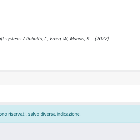
systems / Rubattu, C., Errico, W., Marinis, K.. - (2022).
ono riservati, salvo diversa indicazione.