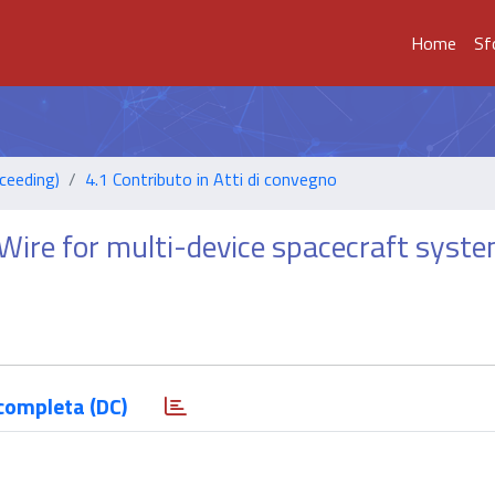
Home
Sf
ceeding)
4.1 Contributo in Atti di convegno
Wire for multi-device spacecraft syst
completa (DC)