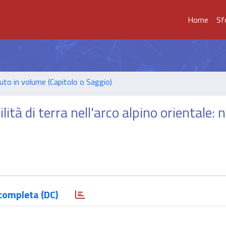
Home
Sf
uto in volume (Capitolo o Saggio)
lità di terra nell'arco alpino orientale:
completa (DC)