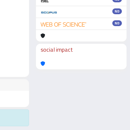
ND
ND
social impact