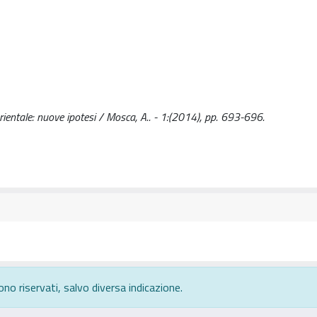
 orientale: nuove ipotesi / Mosca, A.. - 1:(2014), pp. 693-696.
ono riservati, salvo diversa indicazione.