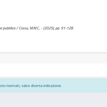
ne pubblica / Cossu, M.M.C.. - (2025), pp. 91-128.
ono riservati, salvo diversa indicazione.