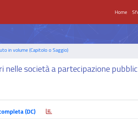
Home
Sf
uto in volume (Capitolo o Saggio)
 nelle società a partecipazione pubbli
completa (DC)