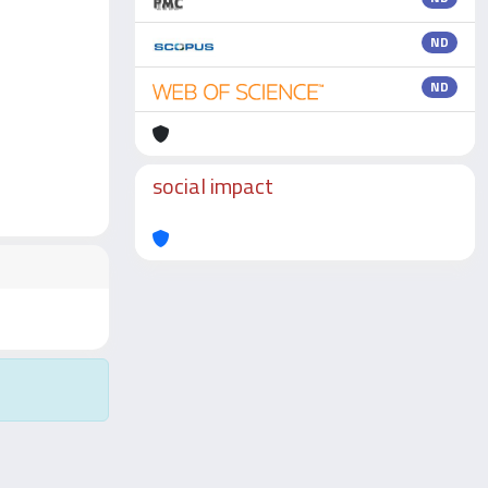
ND
ND
social impact