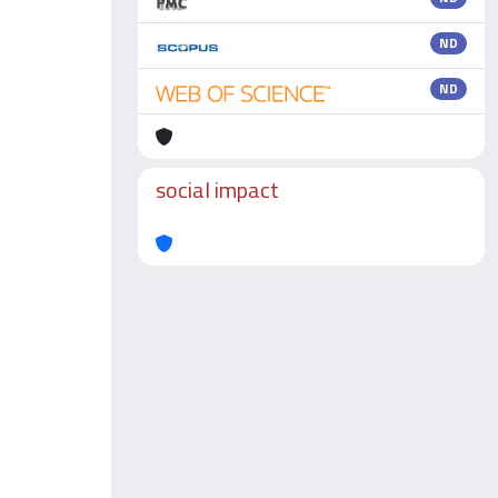
ND
ND
social impact