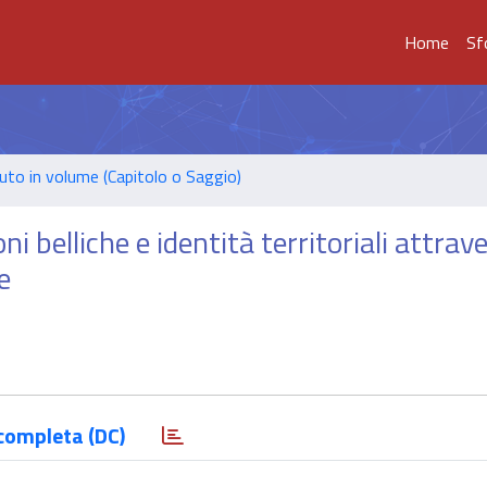
Home
Sf
uto in volume (Capitolo o Saggio)
oni belliche e identità territoriali attrav
e
completa (DC)