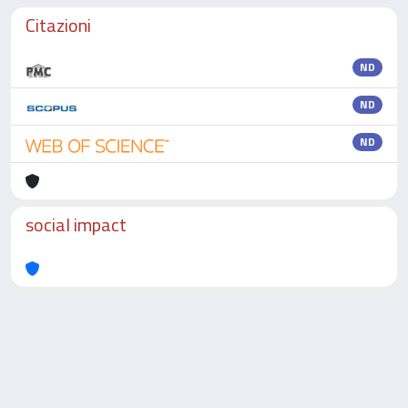
Citazioni
ND
ND
ND
social impact
Powered by
IRIS
-
about IRIS
-
Utilizzo dei cookie
-
Privacy
Copyright © 2026